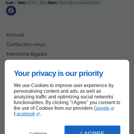
Lun - Ven :
07h - 16h |
Sam :
Sur rdv uniquement
Accueil
Contactez-nous
Mentions légales
Plan du site
Your privacy is our priority
We use Cookies to improve user experience by
Haut de page
personalising content and ads, as well as
analyzing traffic and optimizing social networks
functionalities. By clicking "I Agree" you consent to
the use of Cookies from our providers
Google
Facebook
.
I AGREE
Customize