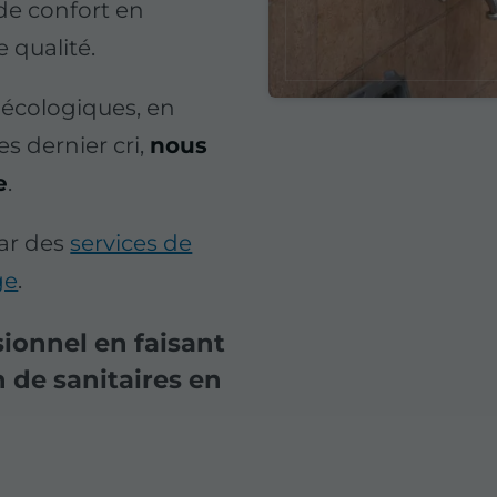
 de confort en
 qualité.
 écologiques, en
s dernier cri,
nous
e
.
ar des
services de
ge
.
sionnel en faisant
n de sanitaires en