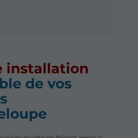
 installation
ble de vos
es
eloupe
vail de qualité en faisant appel à