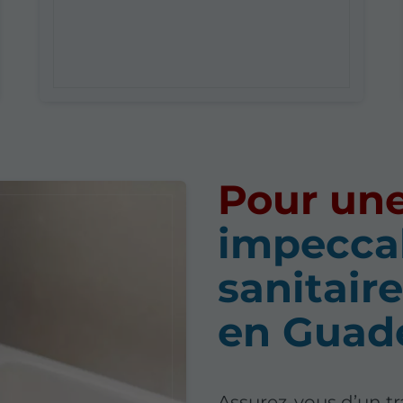
Pour une
impecca
sanitair
en Guad
Assurez-vous d’un tra