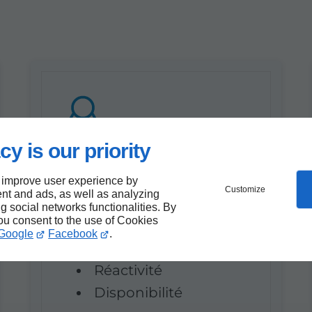
cy is our priority
Nos plus
 improve user experience by
Déplacement gratuit
Customize
nt and ads, as well as analyzing
pour les travaux de
ng social networks functionalities. By
you consent to the use of Cookies
chantiers
Google
Facebook
.
Prix attractifs
Réactivité
Disponibilité