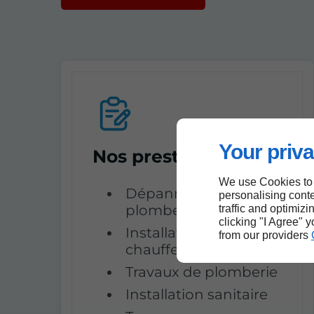
Your priva
Nos prestations
We use Cookies to
Dépannage de
personalising conte
plomberie
traffic and optimizi
clicking "I Agree" 
Installation de
from our providers
chauffe-eau solaire
Travaux de plomberie
Installation sanitaire