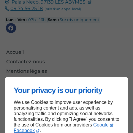
Palais Neco,
97139
LES ABYMES
09 74 56 25 18
Lun - Ven :
07h - 16h |
Sam :
Sur rdv uniquement
Accueil
Contactez-nous
Mentions légales
Plan du site
Your privacy is our priority
We use Cookies to improve user experience by
Haut de page
personalising content and ads, as well as
analyzing traffic and optimizing social networks
functionalities. By clicking "I Agree" you consent to
the use of Cookies from our providers
Google
Facebook
.